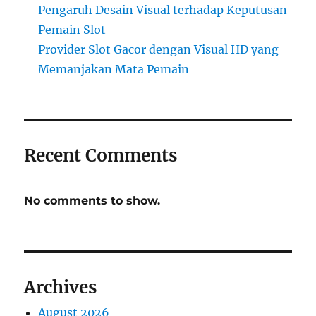
Pengaruh Desain Visual terhadap Keputusan
Pemain Slot
Provider Slot Gacor dengan Visual HD yang
Memanjakan Mata Pemain
Recent Comments
No comments to show.
Archives
August 2026