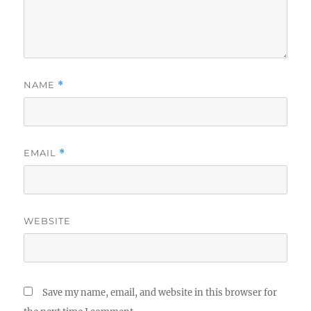
NAME
*
EMAIL
*
WEBSITE
Save my name, email, and website in this browser for