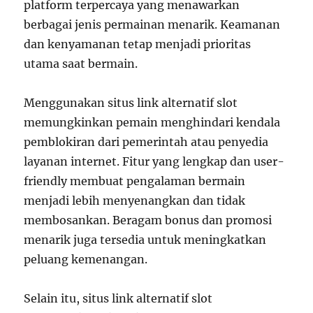
platform terpercaya yang menawarkan
berbagai jenis permainan menarik. Keamanan
dan kenyamanan tetap menjadi prioritas
utama saat bermain.
Menggunakan situs link alternatif slot
memungkinkan pemain menghindari kendala
pemblokiran dari pemerintah atau penyedia
layanan internet. Fitur yang lengkap dan user-
friendly membuat pengalaman bermain
menjadi lebih menyenangkan dan tidak
membosankan. Beragam bonus dan promosi
menarik juga tersedia untuk meningkatkan
peluang kemenangan.
Selain itu, situs link alternatif slot