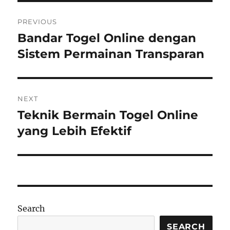
Post
PREVIOUS
navigation
Bandar Togel Online dengan
Previous
post:
Sistem Permainan Transparan
NEXT
Teknik Bermain Togel Online
Next
post:
yang Lebih Efektif
Search
SEARCH