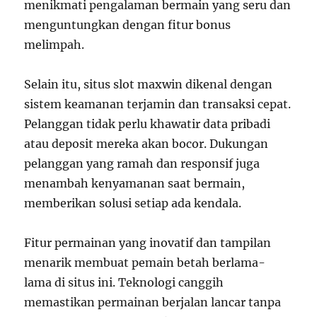
menikmati pengalaman bermain yang seru dan
menguntungkan dengan fitur bonus
melimpah.
Selain itu, situs slot maxwin dikenal dengan
sistem keamanan terjamin dan transaksi cepat.
Pelanggan tidak perlu khawatir data pribadi
atau deposit mereka akan bocor. Dukungan
pelanggan yang ramah dan responsif juga
menambah kenyamanan saat bermain,
memberikan solusi setiap ada kendala.
Fitur permainan yang inovatif dan tampilan
menarik membuat pemain betah berlama-
lama di situs ini. Teknologi canggih
memastikan permainan berjalan lancar tanpa