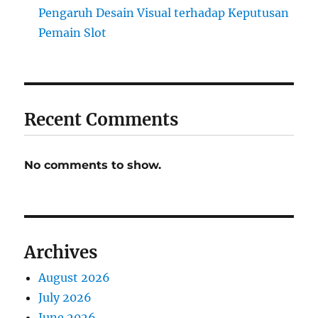
Pengaruh Desain Visual terhadap Keputusan
Pemain Slot
Recent Comments
No comments to show.
Archives
August 2026
July 2026
June 2026