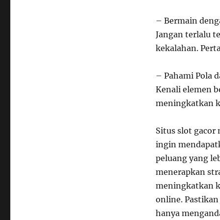
– Bermain denga
Jangan terlalu 
kekalahan. Pert
– Pahami Pola 
Kenali elemen b
meningkatkan 
Situs slot gacor
ingin mendapat
peluang yang le
menerapkan stra
meningkatkan k
online. Pastika
hanya menganda