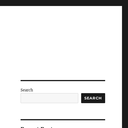
Search
SEARCH