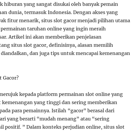
uk hiburan yang sangat disukai oleh banyak pemain
ahan dunia, termasuk Indonesia. Dengan akses yang
k fitur menarik, situs slot gacor menjadi pilihan utama
permainan taruhan online yang ingin meraih
r. Artikel ini akan memberikan penjelasan
ng situs slot gacor, definisinya, alasan memilih
t diandalkan, dan juga tips untuk mencapai kemenangan
ot Gacor?
r merujuk kepada platform permainan slot online yang
t kemenangan yang tinggi dan sering memberikan
pada para pemainnya. Istilah “gacor” berasal dari
ari yang berarti “mudah menang” atau “sering
 positif. ” Dalam konteks perjudian online, situs slot