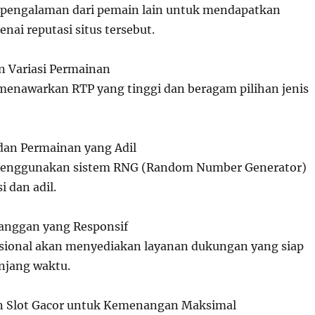
 pengalaman dari pemain lain untuk mendapatkan
ai reputasi situs tersebut.
n Variasi Permainan
g menawarkan RTP yang tinggi dan beragam pilihan jenis
dan Permainan yang Adil
 menggunakan sistem RNG (Random Number Generator)
i dan adil.
anggan yang Responsif
esional akan menyediakan layanan dukungan yang siap
jang waktu.
in Slot Gacor untuk Kemenangan Maksimal