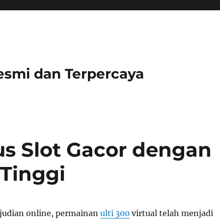
Resmi dan Terpercaya
s Slot Gacor dengan
Tinggi
judian online, permainan
ulti 300
virtual telah menjadi