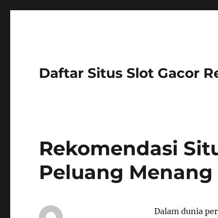
Daftar Situs Slot Gacor 
Rekomendasi Situ
Peluang Menang 
Dalam dunia per