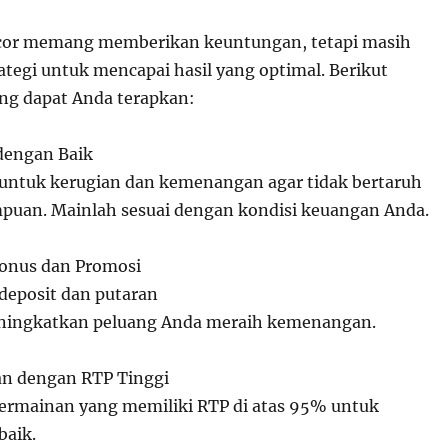
acor memang memberikan keuntungan, tetapi masih
tegi untuk mencapai hasil yang optimal. Berikut
ang dapat Anda terapkan:
dengan Baik
untuk kerugian dan kemenangan agar tidak bertaruh
puan. Mainlah sesuai dengan kondisi keuangan Anda.
onus dan Promosi
deposit dan putaran
eningkatkan peluang Anda meraih kemenangan.
an dengan RTP Tinggi
ermainan yang memiliki RTP di atas 95% untuk
baik.