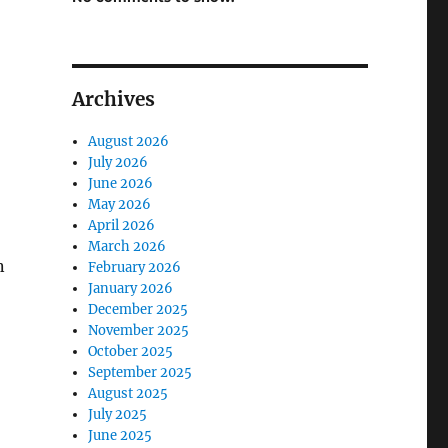
Archives
August 2026
July 2026
June 2026
May 2026
April 2026
March 2026
n
February 2026
January 2026
December 2025
November 2025
October 2025
September 2025
August 2025
July 2025
June 2025