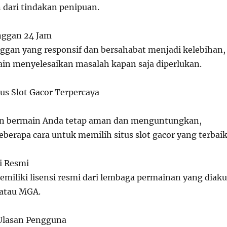
 dari tindakan penipuan.
nggan 24 Jam
gan yang responsif dan bersahabat menjadi kelebihan,
n menyelesaikan masalah kapan saja diperlukan.
us Slot Gacor Terpercaya
n bermain Anda tetap aman dan menguntungkan,
eberapa cara untuk memilih situs slot gacor yang terbaik
i Resmi
emiliki lisensi resmi dari lembaga permainan yang diaku
 atau MGA.
Ulasan Pengguna