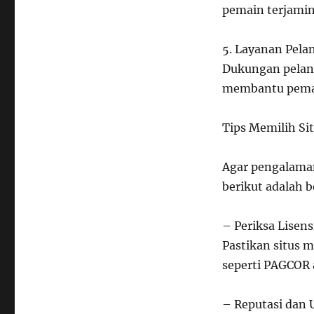
pemain terjamin
5. Layanan Pela
Dukungan pelang
membantu pemai
Tips Memilih Sit
Agar pengalama
berikut adalah b
– Periksa Lisens
Pastikan situs m
seperti PAGCOR
– Reputasi dan 