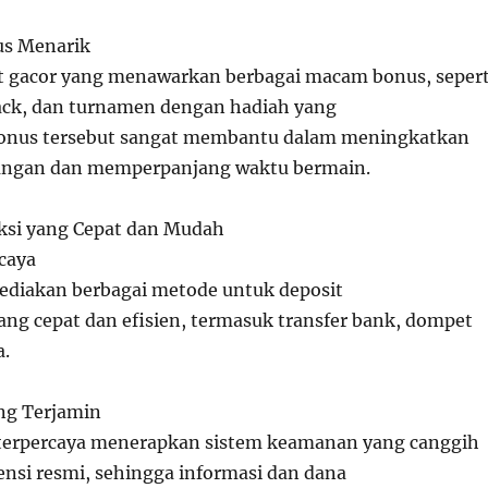
us Menarik
ot gacor yang menawarkan berbagai macam bonus, sepert
back, dan turnamen dengan hadiah yang
onus tersebut sangat membantu dalam meningkatkan
ngan dan memperpanjang waktu bermain.
aksi yang Cepat dan Mudah
rcaya
iakan berbagai metode untuk deposit
ang cepat dan efisien, termasuk transfer bank, dompet
a.
ng Terjamin
r terpercaya menerapkan sistem keamanan yang canggih
ensi resmi, sehingga informasi dan dana