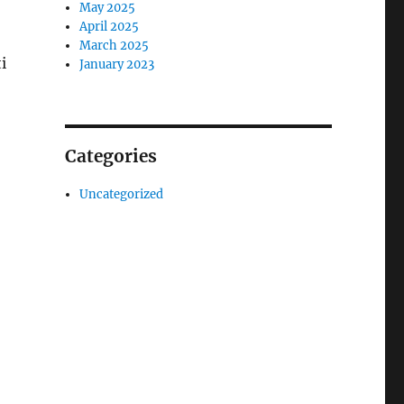
May 2025
April 2025
March 2025
i
January 2023
Categories
Uncategorized