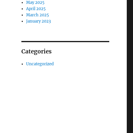
May 2025
April 2025
March 2025
January 2023
Categories
Uncategorized