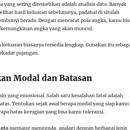
 yang sering diremehkan adalah analisis data. Banyak
lihat hasil keluaran sebelumnya, padahal di situlah
embunyi berada. Dengan mencatat pola angka, kamu bis
kemungkinan angka yang akan muncul.
a keluaran biasanya tersedia lengkap. Gunakan itu sebag
sekadar pajangan.
kan Modal dan Batasan
in yang emosional. Salah satu kesalahan fatal adalah
atas. Tentukan sejak awal berapa modal yang siap kamu
apa batas kerugian yang bisa kamu toleransi.
oto
memang menggoda, apalagi dengan berbagai jenis