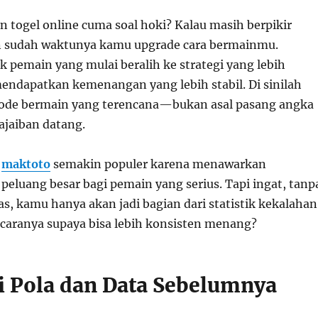
n togel online cuma soal hoki? Kalau masih berpikir
n sudah waktunya kamu upgrade cara bermainmu.
k pemain yang mulai beralih ke strategi yang lebih
ndapatkan kemenangan yang lebih stabil. Di sinilah
ode bermain yang terencana—bukan asal pasang angka
ajaiban datang.
i
maktoto
semakin populer karena menawarkan
eluang besar bagi pemain yang serius. Tapi ingat, tanp
las, kamu hanya akan jadi bagian dari statistik kekalahan
 caranya supaya bisa lebih konsisten menang?
i Pola dan Data Sebelumnya