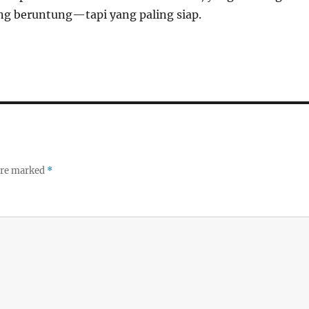
ng beruntung—tapi yang paling siap.
 are marked
*