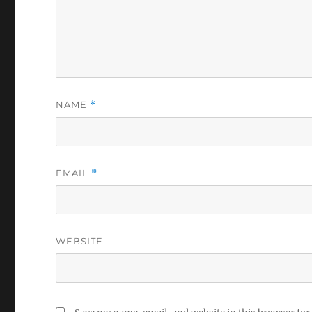
NAME
*
EMAIL
*
WEBSITE