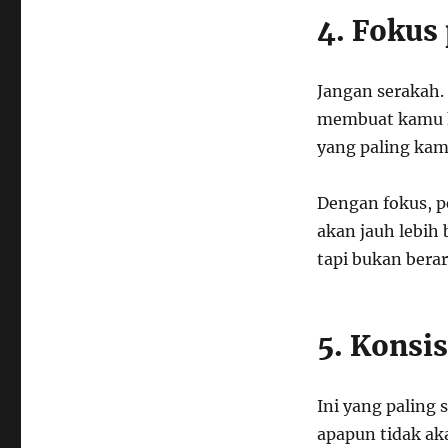
4. Fokus
Jangan serakah.
membuat kamu ke
yang paling kamu
Dengan fokus, 
akan jauh lebih 
tapi bukan berar
5. Konsis
Ini yang paling 
apapun tidak ak