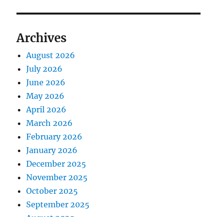
Archives
August 2026
July 2026
June 2026
May 2026
April 2026
March 2026
February 2026
January 2026
December 2025
November 2025
October 2025
September 2025