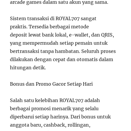
arcade games dalam satu akun yang sama.
Sistem transaksi di ROYAL707 sangat
praktis. Tersedia berbagai metode
deposit lewat bank lokal, e-wallet, dan QRIS,
yang mempermudah setiap pemain untuk
bertransaksi tanpa hambatan. Seluruh proses
dilakukan dengan cepat dan otomatis dalam
hitungan detik.
Bonus dan Promo Gacor Setiap Hari
Salah satu kelebihan ROYAL707 adalah
berbagai promosi menarik yang selalu
diperbarui setiap harinya. Dari bonus untuk
anggota baru, cashback, rollingan,