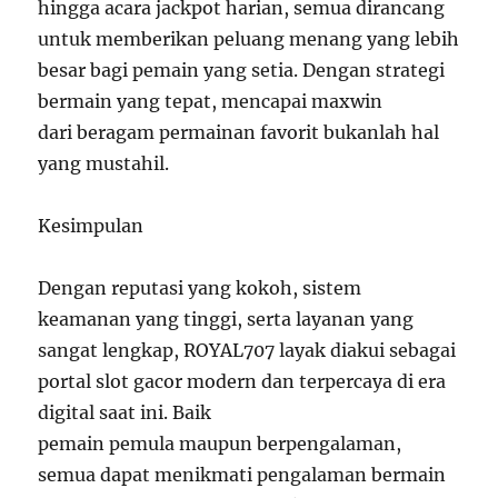
hingga acara jackpot harian, semua dirancang
untuk memberikan peluang menang yang lebih
besar bagi pemain yang setia. Dengan strategi
bermain yang tepat, mencapai maxwin
dari beragam permainan favorit bukanlah hal
yang mustahil.
Kesimpulan
Dengan reputasi yang kokoh, sistem
keamanan yang tinggi, serta layanan yang
sangat lengkap, ROYAL707 layak diakui sebagai
portal slot gacor modern dan terpercaya di era
digital saat ini. Baik
pemain pemula maupun berpengalaman,
semua dapat menikmati pengalaman bermain