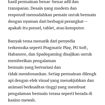
hasil permainan benar-benar adil dan
transparan. Desain yang modern dan
responsif memudahkan pemain untuk bermain
dengan nyaman dari berbagai perangkat—
apakah itu ponsel, tablet, atau komputer.
Banyak tema menarik dari penyedia
terkemuka seperti Pragmatic Play, PG Soft,
Habanero, dan Spadegaming disajikan untuk
memberikan pengalaman
bermain yang bervariasi dan
tidak membosankan. Setiap permainan dilengk
api dengan efek visual yang menakjubkan dan
animasi berkualitas tinggi yang membuat
pengalaman bermain terasa seperti berada di
kasino mewah.