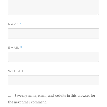
NAME
*
EMAIL
*
WEBSITE
Save my name, email, and website in this browser for
the next time I comment.