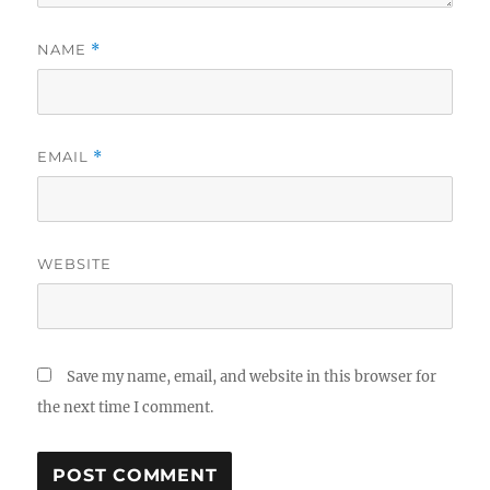
NAME
*
EMAIL
*
WEBSITE
Save my name, email, and website in this browser for
the next time I comment.