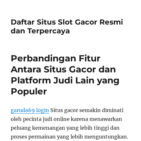
Daftar Situs Slot Gacor Resmi
dan Terpercaya
Perbandingan Fitur
Antara Situs Gacor dan
Platform Judi Lain yang
Populer
garuda69 login
Situs gacor semakin diminati
oleh pecinta judi online karena menawarkan
peluang kemenangan yang lebih tinggi dan
proses permainan yang lebih menguntungkan.