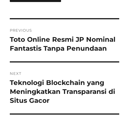
Post
PREVIOUS
navigation
Toto Online Resmi JP Nominal
Previous
post:
Fantastis Tanpa Penundaan
NEXT
Teknologi Blockchain yang
Next
post:
Meningkatkan Transparansi di
Situs Gacor