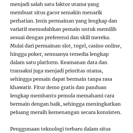
menjadi salah satu faktor utama yang
membuat situs gacor semakin menarik
perhatian. Jenis permainan yang lengkap dan
variatif memudahkan pemain untuk memilih
sesuai dengan preferensi dan skill mereka.
Mulai dari permainan slot, togel, casino online,
hingga poker, semuanya tersedia lengkap
dalam satu platform. Keamanan data dan
transaksi juga menjadi prioritas utama,
sehingga pemain dapat bermain tanpa rasa
khawatir. Fitur demo gratis dan panduan
lengkap membantu pemula memahami cara
bermain dengan baik, sehingga meningkatkan
peluang meraih kemenangan secara konsisten.
Penggunaan teknologi terbaru dalam situs