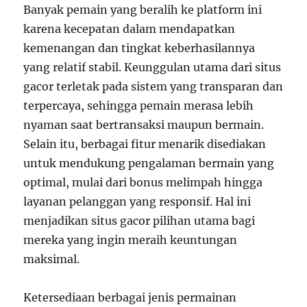
Banyak pemain yang beralih ke platform ini
karena kecepatan dalam mendapatkan
kemenangan dan tingkat keberhasilannya
yang relatif stabil. Keunggulan utama dari situs
gacor terletak pada sistem yang transparan dan
terpercaya, sehingga pemain merasa lebih
nyaman saat bertransaksi maupun bermain.
Selain itu, berbagai fitur menarik disediakan
untuk mendukung pengalaman bermain yang
optimal, mulai dari bonus melimpah hingga
layanan pelanggan yang responsif. Hal ini
menjadikan situs gacor pilihan utama bagi
mereka yang ingin meraih keuntungan
maksimal.
Ketersediaan berbagai jenis permainan