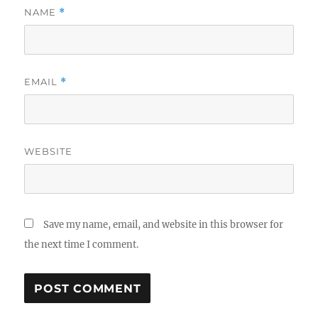
NAME
*
EMAIL
*
WEBSITE
Save my name, email, and website in this browser for
the next time I comment.