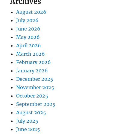
Archives
August 2026
July 2026
June 2026
May 2026
April 2026
March 2026
February 2026
January 2026
December 2025
November 2025
October 2025
September 2025
August 2025
July 2025
June 2025