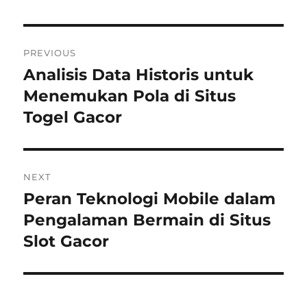
Post
PREVIOUS
navigation
Analisis Data Historis untuk
Previous
post:
Menemukan Pola di Situs
Togel Gacor
NEXT
Peran Teknologi Mobile dalam
Next
post:
Pengalaman Bermain di Situs
Slot Gacor