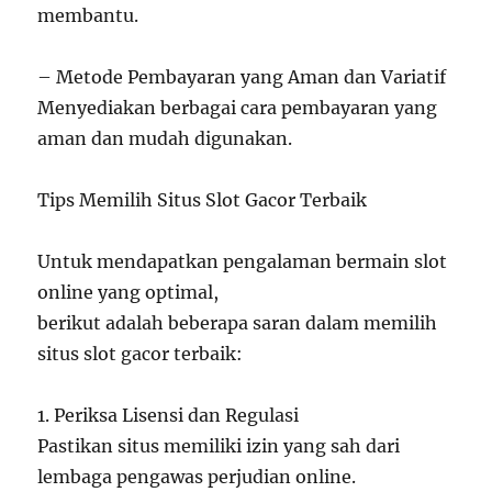
membantu.
– Metode Pembayaran yang Aman dan Variatif
Menyediakan berbagai cara pembayaran yang
aman dan mudah digunakan.
Tips Memilih Situs Slot Gacor Terbaik
Untuk mendapatkan pengalaman bermain slot
online yang optimal,
berikut adalah beberapa saran dalam memilih
situs slot gacor terbaik:
1. Periksa Lisensi dan Regulasi
Pastikan situs memiliki izin yang sah dari
lembaga pengawas perjudian online.