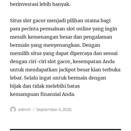
berinvestasi lebih banyak.
Situs slot gacor menjadi pilihan utama bagi
para pecinta permainan slot online yang ingin
meraih kemenangan besar dan pengalaman
bermain yang menyenangkan. Dengan
memilih situs yang dapat dipercaya dan sesuai
dengan ciri-ciri slot gacor, kesempatan Anda
untuk mendapatkan jackpot besar kian terbuka
lebar. Selalu ingat untuk bermain dengan
bijak dan tidak melebihi batas
kemampuan finansial Anda.
Author
Posted
admin
September 5, 2025
on