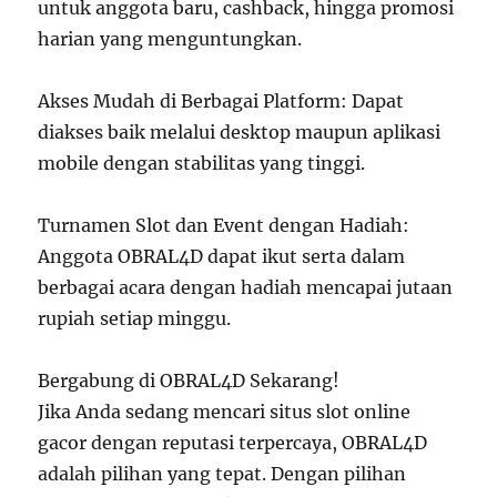
untuk anggota baru, cashback, hingga promosi
harian yang menguntungkan.
Akses Mudah di Berbagai Platform: Dapat
diakses baik melalui desktop maupun aplikasi
mobile dengan stabilitas yang tinggi.
Turnamen Slot dan Event dengan Hadiah:
Anggota OBRAL4D dapat ikut serta dalam
berbagai acara dengan hadiah mencapai jutaan
rupiah setiap minggu.
Bergabung di OBRAL4D Sekarang!
Jika Anda sedang mencari situs slot online
gacor dengan reputasi terpercaya, OBRAL4D
adalah pilihan yang tepat. Dengan pilihan