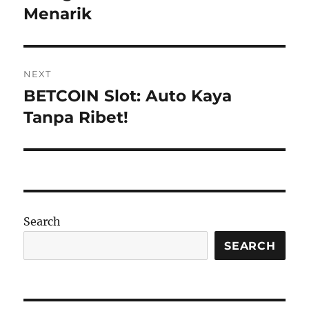
Menarik
NEXT
BETCOIN Slot: Auto Kaya
Next
post:
Tanpa Ribet!
Search
SEARCH