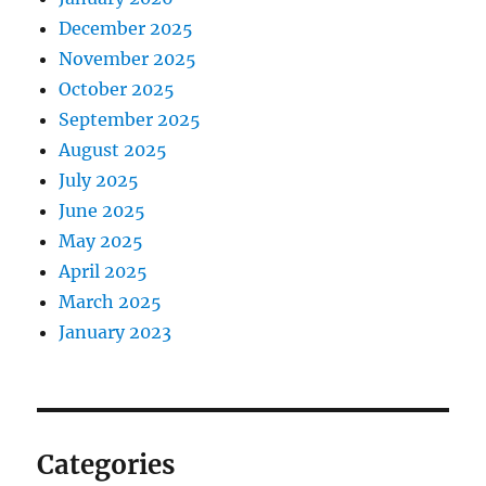
December 2025
November 2025
October 2025
September 2025
August 2025
July 2025
June 2025
May 2025
April 2025
March 2025
January 2023
Categories