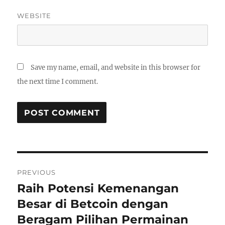
WEBSITE
Save my name, email, and website in this browser for
the next time I comment.
Post
PREVIOUS
navigation
Raih Potensi Kemenangan
Previous
post:
Besar di Betcoin dengan
Beragam Pilihan Permainan