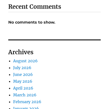
Recent Comments
No comments to show.
Archives
August 2026
July 2026
June 2026
May 2026
April 2026
March 2026
February 2026
January 2026