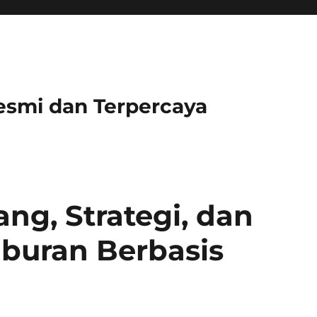
Resmi dan Terpercaya
g, Strategi, dan
buran Berbasis