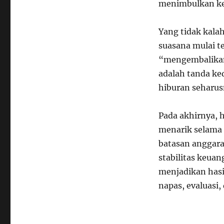
menimbulkan kep
Yang tidak kala
suasana mulai t
“mengembalikan 
adalah tanda k
hiburan seharu
Pada akhirnya, 
menarik selama d
batasan anggara
stabilitas keua
menjadikan hasi
napas, evaluasi,