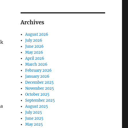
Archives
August 2026
July 2026
uk
June 2026
May 2026
April 2026
March 2026
February 2026
January 2026
December 2025
November 2025
October 2025
September 2025
ka
August 2025
July 2025
June 2025
May 2025