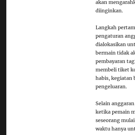
akan mengarahk
diinginkan.
Langkah pertama
pengaturan ang
dialokasikan un
bermain tidak a
pembayaran tagi
membeli tiket k
habis, kegiatan
pengeluaran.
Selain anggaran,
ketika pemain m
seseorang mulai
waktu hanya unt