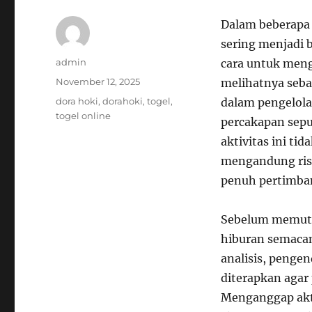
Dalam beberapa 
sering menjadi 
Author
admin
cara untuk meng
Posted
November 12, 2025
melihatnya seba
on
Tags
dora hoki
,
dorahoki
,
togel
,
dalam pengelola
togel online
percakapan sepu
aktivitas ini tid
mengandung risi
penuh pertimba
Sebelum memutu
hiburan semacam
analisis, penge
diterapkan agar
Menganggap akti