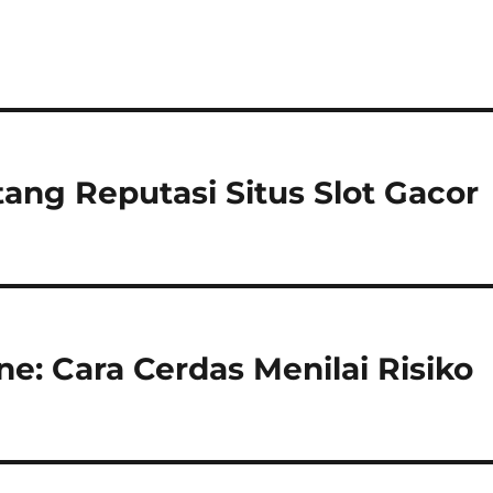
ang Reputasi Situs Slot Gacor
ine: Cara Cerdas Menilai Risiko