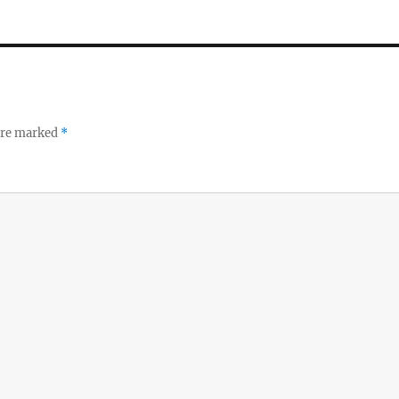
 are marked
*