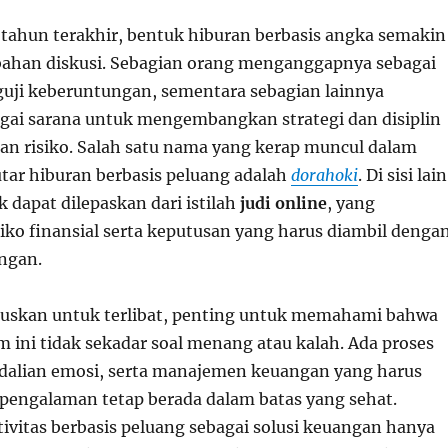
tahun terakhir, bentuk hiburan berbasis angka semakin
bahan diskusi. Sebagian orang menganggapnya sebagai
uji keberuntungan, sementara sebagian lainnya
gai sarana untuk mengembangkan strategi dan disiplin
an risiko. Salah satu nama yang kerap muncul dalam
tar hiburan berbasis peluang adalah
dorahoki
. Di sisi lain
ak dapat dilepaskan dari istilah
judi online
, yang
ko finansial serta keputusan yang harus diambil denga
ngan.
skan untuk terlibat, penting untuk memahami bahwa
 ini tidak sekadar soal menang atau kalah. Ada proses
ndalian emosi, serta manajemen keuangan yang harus
 pengalaman tetap berada dalam batas yang sehat.
vitas berbasis peluang sebagai solusi keuangan hanya