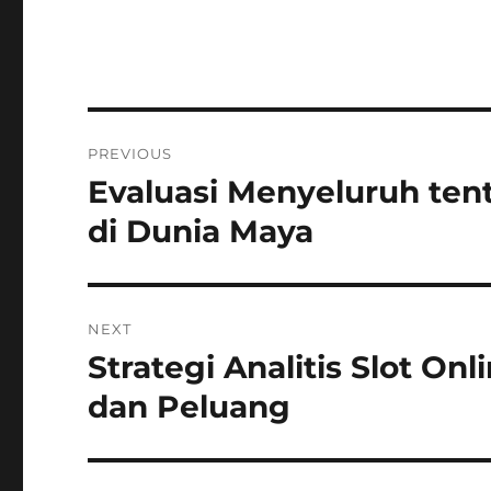
Post
PREVIOUS
navigation
Evaluasi Menyeluruh tent
Previous
post:
di Dunia Maya
NEXT
Strategi Analitis Slot Onl
Next
post:
dan Peluang