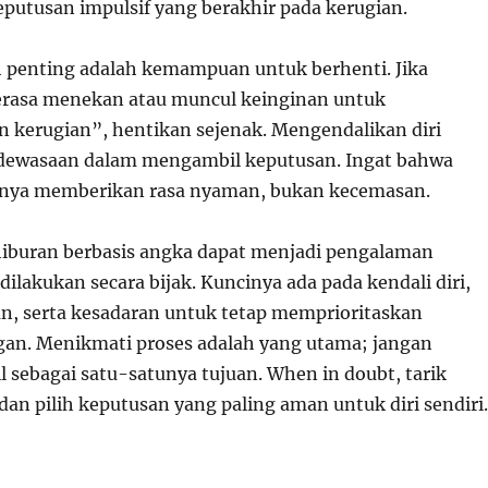
utusan impulsif yang berakhir pada kerugian.
h penting adalah kemampuan untuk berhenti. Jika
erasa menekan atau muncul keinginan untuk
kerugian”, hentikan sejenak. Mengendalikan diri
edewasaan dalam mengambil keputusan. Ingat bahwa
snya memberikan rasa nyaman, bukan kecemasan.
hiburan berbasis angka dapat menjadi pengalaman
ilakukan secara bijak. Kuncinya ada pada kendali diri,
n, serta kesadaran untuk tetap memprioritaskan
ngan. Menikmati proses adalah yang utama; jangan
l sebagai satu-satunya tujuan. When in doubt, tarik
 dan pilih keputusan yang paling aman untuk diri sendiri.