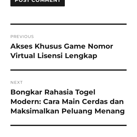
Post
PREVIOUS
navigation
Akses Khusus Game Nomor
Previous
post:
Virtual Lisensi Lengkap
NEXT
Bongkar Rahasia Togel
Next
post:
Modern: Cara Main Cerdas dan
Maksimalkan Peluang Menang