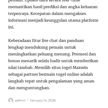
pemain. Update data secara real-time
memastikan hasil prediksi dan angka keluaran
terpercaya. Kecepatan dalam mengakses
informasi menjadi keunggulan utama platform
ini.
Keberadaan fitur live chat dan panduan
lengkap mendukung pemain untuk
meningkatkan peluang menang. Promosi dan
bonus menarik selalu hadir untuk memberikan
nilai tambah. Memilih situs togel Maxwin
sebagai partner bermain togel online adalah
langkah tepat untuk pengalaman yang aman
dan menguntungkan.
Author
Posted
admin
January 14, 2026
on