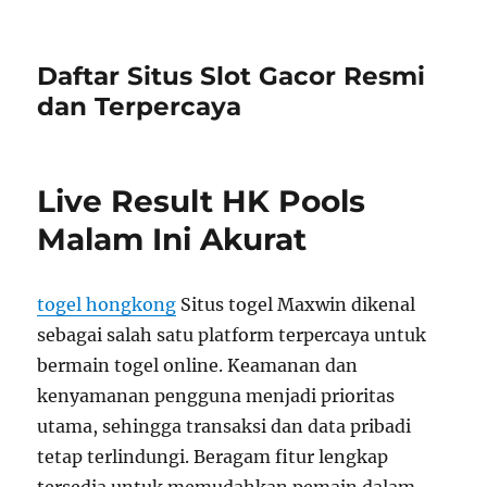
Daftar Situs Slot Gacor Resmi
dan Terpercaya
Live Result HK Pools
Malam Ini Akurat
togel hongkong
Situs togel Maxwin dikenal
sebagai salah satu platform terpercaya untuk
bermain togel online. Keamanan dan
kenyamanan pengguna menjadi prioritas
utama, sehingga transaksi dan data pribadi
tetap terlindungi. Beragam fitur lengkap