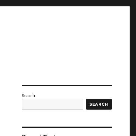
Search
SEARCH