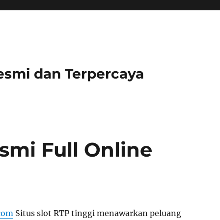
Resmi dan Terpercaya
esmi Full Online
.com
Situs slot RTP tinggi menawarkan peluang