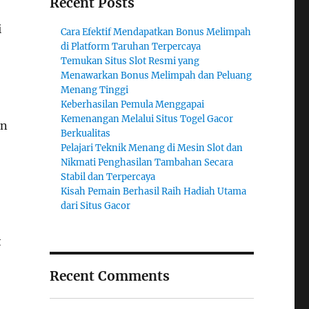
Recent Posts
i
Cara Efektif Mendapatkan Bonus Melimpah
di Platform Taruhan Terpercaya
Temukan Situs Slot Resmi yang
Menawarkan Bonus Melimpah dan Peluang
Menang Tinggi
Keberhasilan Pemula Menggapai
Kemenangan Melalui Situs Togel Gacor
an
Berkualitas
Pelajari Teknik Menang di Mesin Slot dan
Nikmati Penghasilan Tambahan Secara
Stabil dan Terpercaya
Kisah Pemain Berhasil Raih Hadiah Utama
dari Situs Gacor
t
Recent Comments