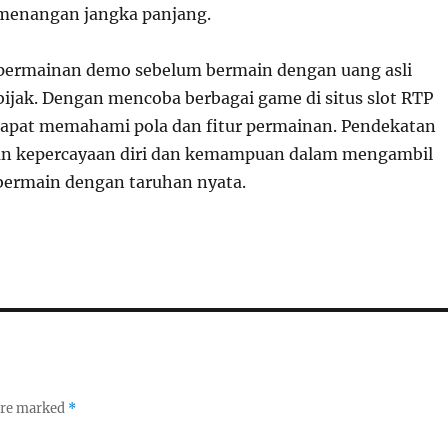
enangan jangka panjang.
ermainan demo sebelum bermain dengan uang asli
bijak. Dengan mencoba berbagai game di situs slot RTP
dapat memahami pola dan fitur permainan. Pendekatan
an kepercayaan diri dan kemampuan dalam mengambil
bermain dengan taruhan nyata.
 are marked
*