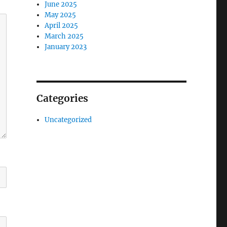
June 2025
May 2025
April 2025
March 2025
January 2023
Categories
Uncategorized