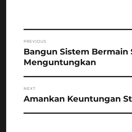
Post
PREVIOUS
navigation
Bangun Sistem Bermain S
Previous
post:
Menguntungkan
NEXT
Amankan Keuntungan Stab
Next
post: