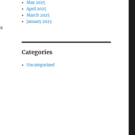
May 2025
April 2025
March 2025
January 2023
as
Categories
Uncategorized