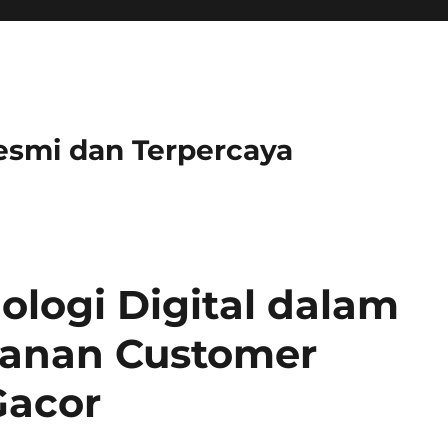
Resmi dan Terpercaya
logi Digital dalam
anan Customer
Gacor