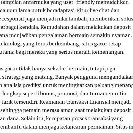
, tampilan antarmuka yang user-friendly memudahkan
aupun lama untuk beradaptasi. Fitur live chat dan
e responsif juga menjadi nilai tambah, memberikan solus
berbagai kendala. Kemudahan dalam melakukan deposit
dana menjadikan pengalaman bermain semakin nyaman.
teknologi yang terus berkembang, situs gacor tetap
 utama bagi mereka yang serius meraih kemenangan.
s gacor tidak hanya sekadar bermain, tetapi juga
strategi yang matang. Banyak pengguna mengandalka
dan analisis prediksi untuk meningkatkan peluang menang
r lengkap seperti bonus, promosi, dan turnamen rutin
arik tersendiri. Keamanan transaksi finansial menjadi
, sehingga pemain merasa aman saat melakukan deposit
n dana. Selain itu, kecepatan proses transaksi yang
membantu dalam menjaga kelancaran permainan. Situs in