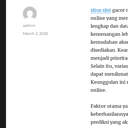
situs slot
gacor m
online yang men
Author
admin
lengkap dan dat
Posted
March 2, 2026
kemenangan lebi
on
kemudahan akses
disediakan. Keam
menjadi priorit
Selain itu, var
dapat menikmati
Keunggulan ini 
online.
Faktor utama ya
keberhasilannya 
prediksi yang 