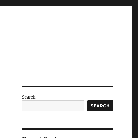
Search
SEARCH