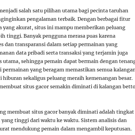
enjadi salah satu pilihan utama bagi pecinta taruhan
ginginkan pengalaman terbaik. Dengan berbagai fitur
a yang akurat, situs ini mampu memberikan peluang
h tinggi. Banyak pengguna merasa puas karena
 dan transparansi dalam setiap permainan yang
anan data pribadi serta transaksi yang terjamin juga
as utama, sehingga pemain dapat bermain dengan tenang
iasi permainan yang beragam memastikan semua kalanga
 hiburan sekaligus peluang meraih kemenangan besar.
membuat situs gacor semakin diminati di kalangan bett
ng membuat situs gacor banyak diminati adalah tingkat
yang tinggi dari waktu ke waktu. Sistem analisis dan
akurat mendukung pemain dalam mengambil keputusan.