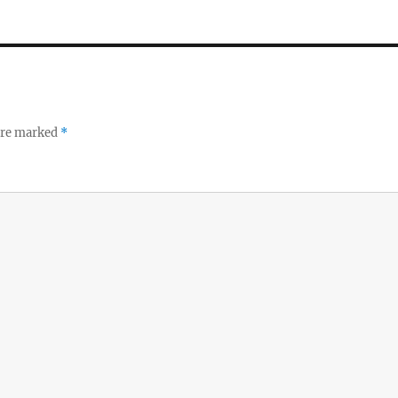
 are marked
*