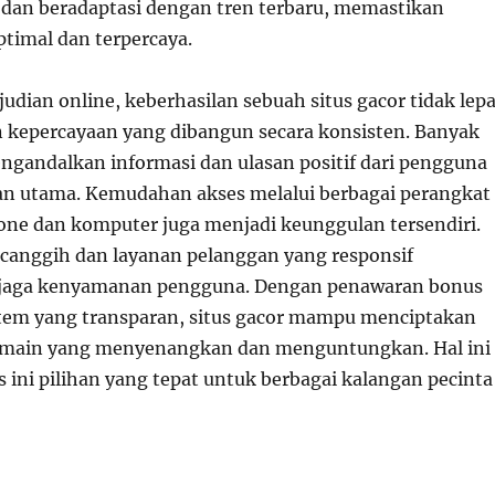
i dan beradaptasi dengan tren terbaru, memastikan
ptimal dan terpercaya.
udian online, keberhasilan sebuah situs gacor tidak lep
an kepercayaan yang dibangun secara konsisten. Banyak
gandalkan informasi dan ulasan positif dari pengguna
uan utama. Kemudahan akses melalui berbagai perangkat
one dan komputer juga menjadi keunggulan tersendiri.
canggih dan layanan pelanggan yang responsif
aga kenyamanan pengguna. Dengan penawaran bonus
tem yang transparan, situs gacor mampu menciptakan
main yang menyenangkan dan menguntungkan. Hal ini
 ini pilihan yang tepat untuk berbagai kalangan pecinta