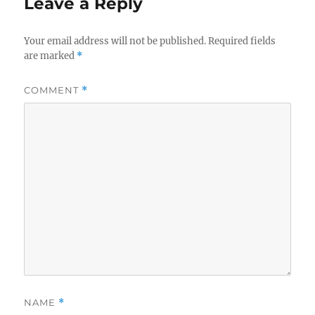
Leave a Reply
Your email address will not be published.
Required fields
are marked
*
COMMENT
*
NAME
*