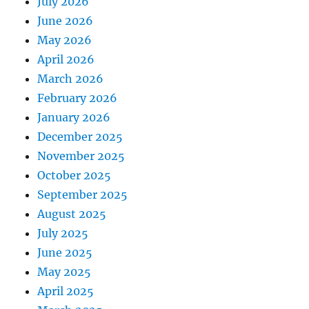
July 2026
June 2026
May 2026
April 2026
March 2026
February 2026
January 2026
December 2025
November 2025
October 2025
September 2025
August 2025
July 2025
June 2025
May 2025
April 2025