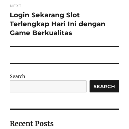
NEXT
Login Sekarang Slot
Next
post:
Terlengkap Hari Ini dengan
Game Berkualitas
Search
SEARCH
Recent Posts