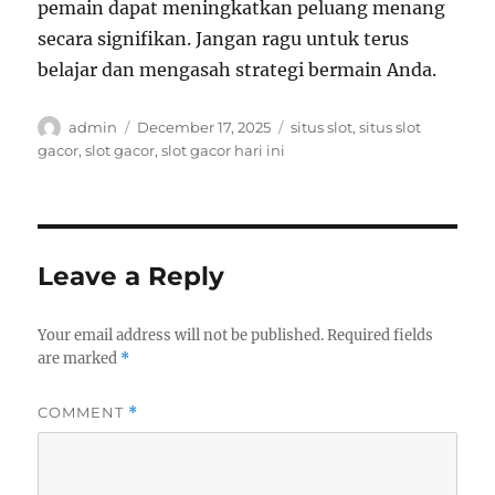
pemain dapat meningkatkan peluang menang
secara signifikan. Jangan ragu untuk terus
belajar dan mengasah strategi bermain Anda.
Author
Posted
Tags
admin
December 17, 2025
situs slot
,
situs slot
on
gacor
,
slot gacor
,
slot gacor hari ini
Leave a Reply
Your email address will not be published.
Required fields
are marked
*
COMMENT
*