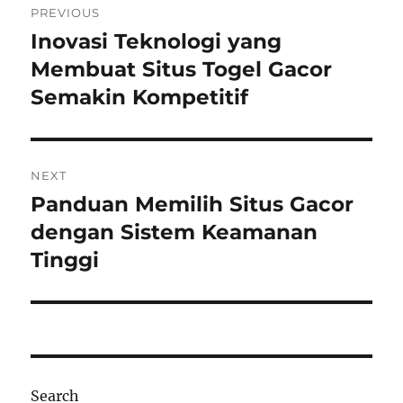
PREVIOUS
navigation
Inovasi Teknologi yang
Previous
post:
Membuat Situs Togel Gacor
Semakin Kompetitif
NEXT
Panduan Memilih Situs Gacor
Next
post:
dengan Sistem Keamanan
Tinggi
Search