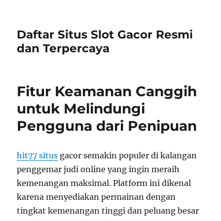
Daftar Situs Slot Gacor Resmi
dan Terpercaya
Fitur Keamanan Canggih
untuk Melindungi
Pengguna dari Penipuan
hit77 situs
gacor semakin populer di kalangan
penggemar judi online yang ingin meraih
kemenangan maksimal. Platform ini dikenal
karena menyediakan permainan dengan
tingkat kemenangan tinggi dan peluang besar