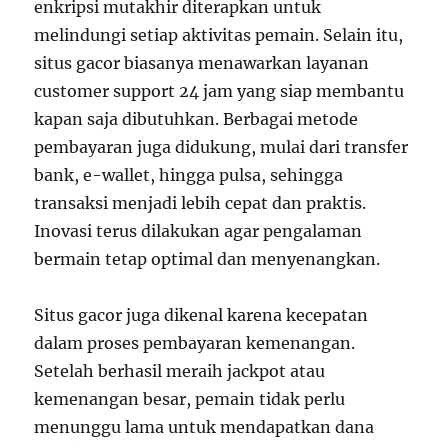
enkripsi mutakhir diterapkan untuk
melindungi setiap aktivitas pemain. Selain itu,
situs gacor biasanya menawarkan layanan
customer support 24 jam yang siap membantu
kapan saja dibutuhkan. Berbagai metode
pembayaran juga didukung, mulai dari transfer
bank, e-wallet, hingga pulsa, sehingga
transaksi menjadi lebih cepat dan praktis.
Inovasi terus dilakukan agar pengalaman
bermain tetap optimal dan menyenangkan.
Situs gacor juga dikenal karena kecepatan
dalam proses pembayaran kemenangan.
Setelah berhasil meraih jackpot atau
kemenangan besar, pemain tidak perlu
menunggu lama untuk mendapatkan dana