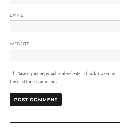
EMAIL
*
WEBSITE
Save my name, email, and website in this browser for
the next time I comment.
Post