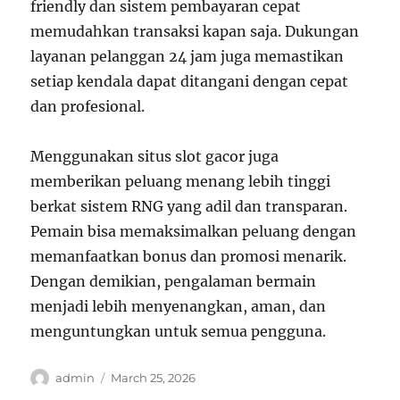
friendly dan sistem pembayaran cepat
memudahkan transaksi kapan saja. Dukungan
layanan pelanggan 24 jam juga memastikan
setiap kendala dapat ditangani dengan cepat
dan profesional.
Menggunakan situs slot gacor juga
memberikan peluang menang lebih tinggi
berkat sistem RNG yang adil dan transparan.
Pemain bisa memaksimalkan peluang dengan
memanfaatkan bonus dan promosi menarik.
Dengan demikian, pengalaman bermain
menjadi lebih menyenangkan, aman, dan
menguntungkan untuk semua pengguna.
Author
Posted
admin
March 25, 2026
on