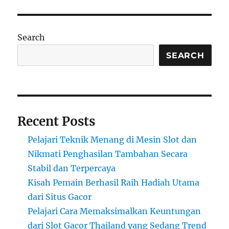
Search
SEARCH
Recent Posts
Pelajari Teknik Menang di Mesin Slot dan
Nikmati Penghasilan Tambahan Secara
Stabil dan Terpercaya
Kisah Pemain Berhasil Raih Hadiah Utama
dari Situs Gacor
Pelajari Cara Memaksimalkan Keuntungan
dari Slot Gacor Thailand yang Sedang Trend