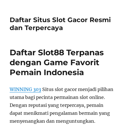
Daftar Situs Slot Gacor Resmi
dan Terpercaya
Daftar Slot88 Terpanas
dengan Game Favorit
Pemain Indonesia
WINNING 303
Situs slot gacor menjadi pilihan
utama bagi pecinta permainan slot online.
Dengan reputasi yang terpercaya, pemain
dapat menikmati pengalaman bermain yang
menyenangkan dan menguntungkan.