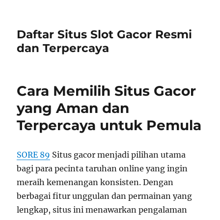
Daftar Situs Slot Gacor Resmi
dan Terpercaya
Cara Memilih Situs Gacor
yang Aman dan
Terpercaya untuk Pemula
SORE 89
Situs gacor menjadi pilihan utama
bagi para pecinta taruhan online yang ingin
meraih kemenangan konsisten. Dengan
berbagai fitur unggulan dan permainan yang
lengkap, situs ini menawarkan pengalaman