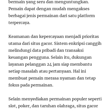
bermain yang seru dan menguntungkan.
Pemain dapat dengan mudah mengakses
berbagai jenis permainan dari satu platform
terpercaya.
Keamanan dan kepercayaan menjadi prioritas
utama dari situs gacor. Sistem enkripsi canggih
melindungi data pribadi dan transaksi
keuangan pengguna. Selain itu, dukungan
layanan pelanggan 24 jam siap membantu
setiap masalah atau pertanyaan. Hal ini
membuat pemain merasa nyaman dan tetap
fokus pada permainan.
Selain menyediakan permainan populer seperti
slot, poker, dan taruhan olahraga, situs gacor