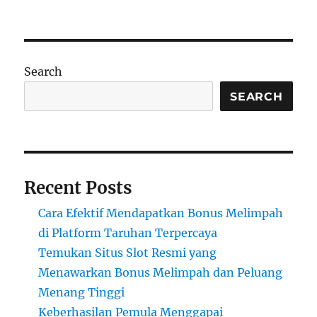
Search
SEARCH
Recent Posts
Cara Efektif Mendapatkan Bonus Melimpah
di Platform Taruhan Terpercaya
Temukan Situs Slot Resmi yang
Menawarkan Bonus Melimpah dan Peluang
Menang Tinggi
Keberhasilan Pemula Menggapai