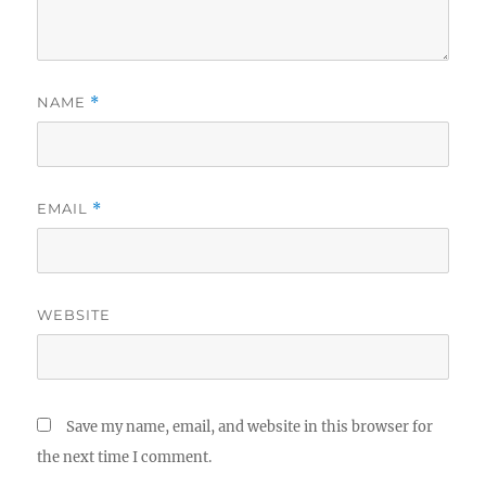
NAME
*
EMAIL
*
WEBSITE
Save my name, email, and website in this browser for
the next time I comment.