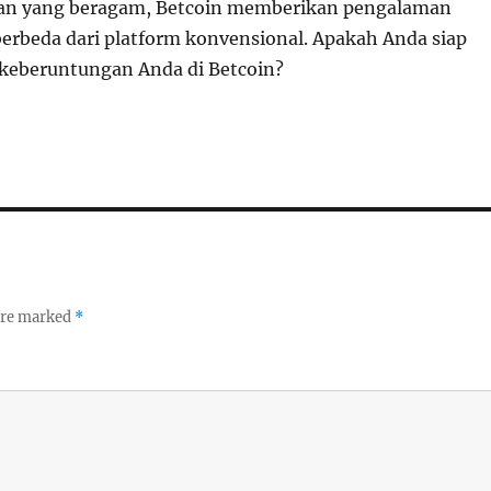
nan yang beragam, Betcoin memberikan pengalaman
berbeda dari platform konvensional. Apakah Anda siap
keberuntungan Anda di Betcoin?
 are marked
*