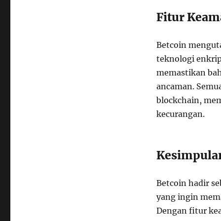
Fitur Keam
Betcoin mengu
teknologi enkrip
memastikan bahw
ancaman. Semua 
blockchain, mem
kecurangan.
Kesimpula
Betcoin hadir se
yang ingin mema
Dengan fitur ke