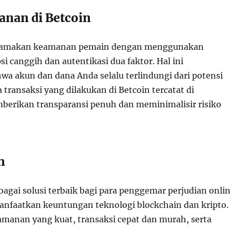
anan di Betcoin
tamakan keamanan pemain dengan menggunakan
si canggih dan autentikasi dua faktor. Hal ini
a akun dan dana Anda selalu terlindungi dari potensi
transaksi yang dilakukan di Betcoin tercatat di
berikan transparansi penuh dan meminimalisir risiko
n
bagai solusi terbaik bagi para penggemar perjudian onli
nfaatkan keuntungan teknologi blockchain dan kripto.
amanan yang kuat, transaksi cepat dan murah, serta