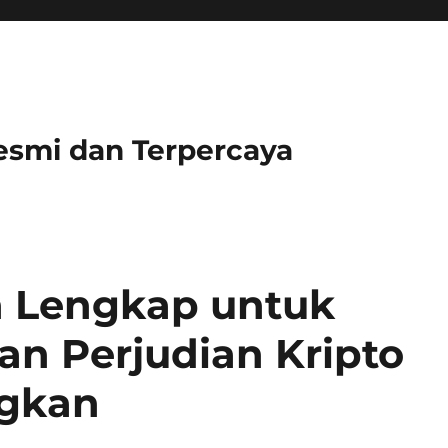
Resmi dan Terpercaya
n Lengkap untuk
an Perjudian Kripto
gkan