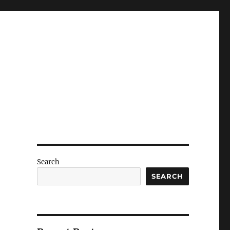
Search
SEARCH