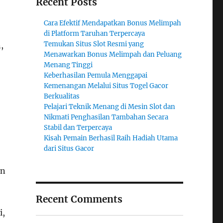
Recent Posts
Cara Efektif Mendapatkan Bonus Melimpah
di Platform Taruhan Terpercaya
Temukan Situs Slot Resmi yang
,
Menawarkan Bonus Melimpah dan Peluang
Menang Tinggi
Keberhasilan Pemula Menggapai
Kemenangan Melalui Situs Togel Gacor
Berkualitas
Pelajari Teknik Menang di Mesin Slot dan
Nikmati Penghasilan Tambahan Secara
Stabil dan Terpercaya
Kisah Pemain Berhasil Raih Hadiah Utama
dari Situs Gacor
an
Recent Comments
i,