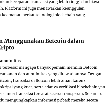
an kecepatan transaksi yang lebih tinggi dan biaya
ah. Platform ini juga menawarkan keunggulan
n keamanan berkat teknologi blockchain yang
n Menggunakan Betcoin dalam
Kripto
Anonimitas
an terbesar mengapa banyak pemain memilih Betcoin
 keamanan dan anonimitas yang ditawarkannya. Dengan
coin, transaksi di Betcoin lebih aman karena
ripsi yang kuat, serta adanya verifikasi blockchain ya
emua transaksi tercatat secara transparan. Selain itu,
rlu mengungkapkan informasi pribadi mereka secara