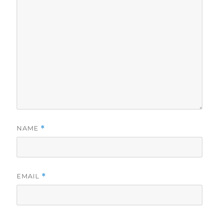
NAME
*
EMAIL
*