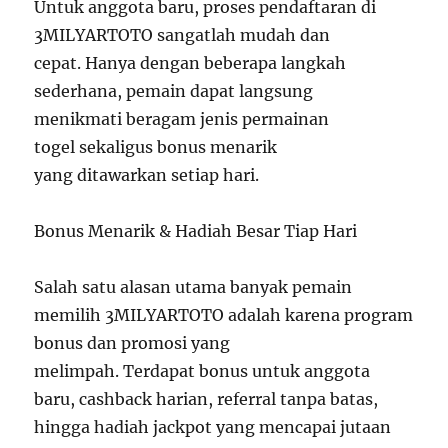
Untuk anggota baru, proses pendaftaran di
3MILYARTOTO sangatlah mudah dan
cepat. Hanya dengan beberapa langkah
sederhana, pemain dapat langsung
menikmati beragam jenis permainan
togel sekaligus bonus menarik
yang ditawarkan setiap hari.
Bonus Menarik & Hadiah Besar Tiap Hari
Salah satu alasan utama banyak pemain
memilih 3MILYARTOTO adalah karena program
bonus dan promosi yang
melimpah. Terdapat bonus untuk anggota
baru, cashback harian, referral tanpa batas,
hingga hadiah jackpot yang mencapai jutaan