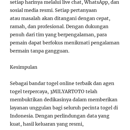
setiap harinya melalui live chat, WhatsApp, dan
sosial media resmi. Setiap pertanyaan
atau masalah akan ditangani dengan cepat,
ramah, dan profesional. Dengan dukungan
penuh dari tim yang berpengalaman, para
pemain dapat berfokus menikmati pengalaman
bermain tanpa gangguan.
Kesimpulan
Sebagai bandar togel online terbaik dan agen
togel terpercaya, 3MILYARTOTO telah
membuktikan dedikasinya dalam memberikan
layanan unggulan bagi seluruh pecinta togel di
Indonesia. Dengan perlindungan data yang
kuat, hasil keluaran yang resmi,