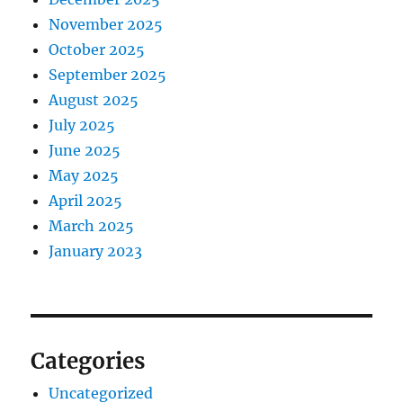
November 2025
October 2025
September 2025
August 2025
July 2025
June 2025
May 2025
April 2025
March 2025
January 2023
Categories
Uncategorized