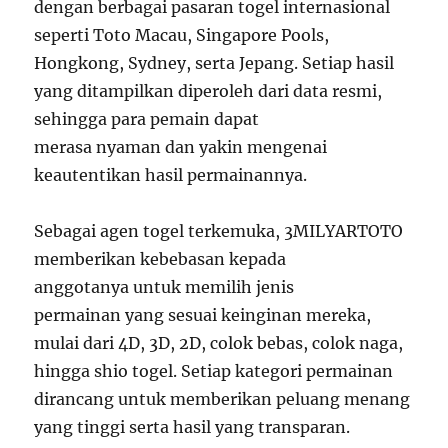
dengan berbagai pasaran togel internasional
seperti Toto Macau, Singapore Pools,
Hongkong, Sydney, serta Jepang. Setiap hasil
yang ditampilkan diperoleh dari data resmi,
sehingga para pemain dapat
merasa nyaman dan yakin mengenai
keautentikan hasil permainannya.
Sebagai agen togel terkemuka, 3MILYARTOTO
memberikan kebebasan kepada
anggotanya untuk memilih jenis
permainan yang sesuai keinginan mereka,
mulai dari 4D, 3D, 2D, colok bebas, colok naga,
hingga shio togel. Setiap kategori permainan
dirancang untuk memberikan peluang menang
yang tinggi serta hasil yang transparan.