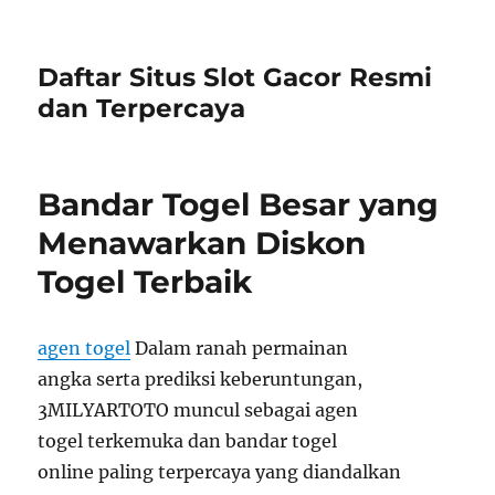
Daftar Situs Slot Gacor Resmi
dan Terpercaya
Bandar Togel Besar yang
Menawarkan Diskon
Togel Terbaik
agen togel
Dalam ranah permainan
angka serta prediksi keberuntungan,
3MILYARTOTO muncul sebagai agen
togel terkemuka dan bandar togel
online paling terpercaya yang diandalkan