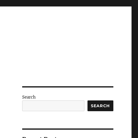
Search
SEARCH