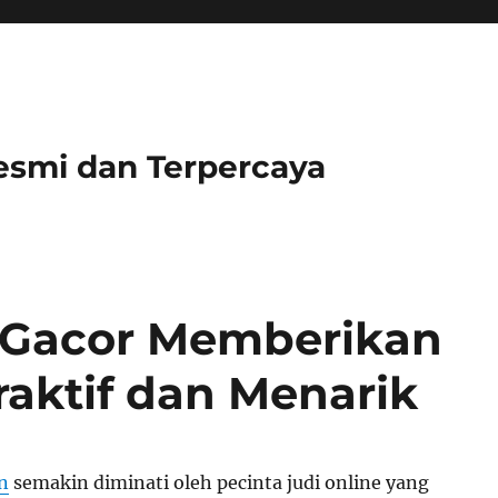
Resmi dan Terpercaya
 Gacor Memberikan
aktif dan Menarik
n
semakin diminati oleh pecinta judi online yang