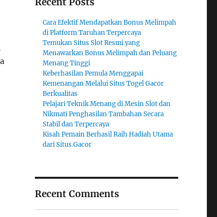
Recent Posts
Cara Efektif Mendapatkan Bonus Melimpah
di Platform Taruhan Terpercaya
Temukan Situs Slot Resmi yang
i
Menawarkan Bonus Melimpah dan Peluang
ka
Menang Tinggi
Keberhasilan Pemula Menggapai
Kemenangan Melalui Situs Togel Gacor
Berkualitas
Pelajari Teknik Menang di Mesin Slot dan
Nikmati Penghasilan Tambahan Secara
Stabil dan Terpercaya
Kisah Pemain Berhasil Raih Hadiah Utama
dari Situs Gacor
Recent Comments