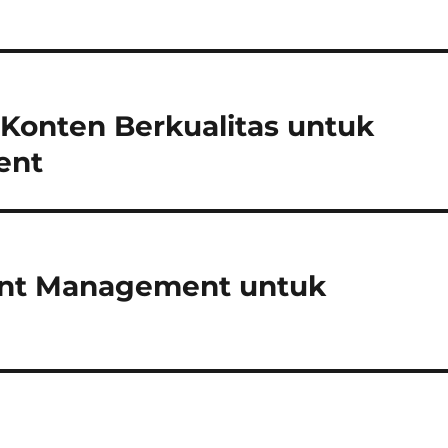
Konten Berkualitas untuk
ent
ount Management untuk