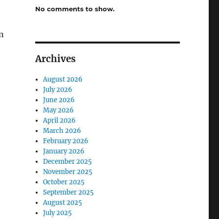
No comments to show.
n
Archives
August 2026
July 2026
June 2026
May 2026
April 2026
March 2026
February 2026
January 2026
December 2025
November 2025
October 2025
September 2025
August 2025
July 2025