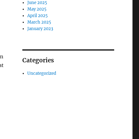
June 2025
May 2025
April 2025
March 2025
January 2023
an
Categories
at
Uncategorized