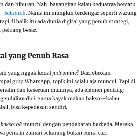
n dan hiburan. Nah, bayangkan kalau keduanya bersatu
a—
bakso108
. Nama ini mungkin terdengar seperti warung
api di balik itu ada dunia digital yang penuh strategi,
 peluang besar.
tal yang Penuh Rasa
 sih yang nggak kenal
judi online
? Dari obrolan
ai grup WhatsApp, topik ini selalu aja muncul. Tapi di
drenalin dan keseruan mainnya, ada elemen penting:
ngendalian diri
. Sama kayak makan bakso—kalau
al, bisa kepedesan sendiri.
i
bakso108
muncul dengan pendekatan berbeda. Mereka
 pemain zaman sekarang bukan cuma cari