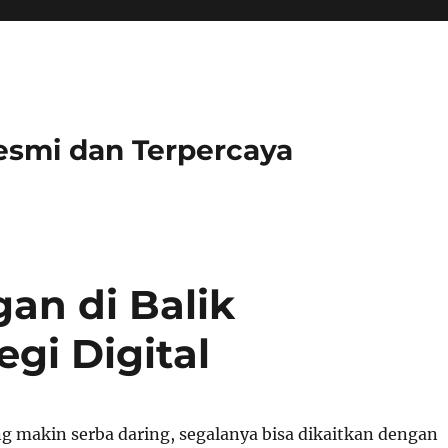
Resmi dan Terpercaya
n di Balik
gi Digital
g makin serba daring, segalanya bisa dikaitkan dengan