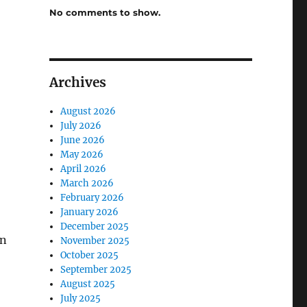
No comments to show.
Archives
August 2026
July 2026
June 2026
May 2026
April 2026
March 2026
February 2026
January 2026
December 2025
in
November 2025
October 2025
September 2025
August 2025
July 2025