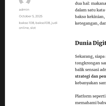
dua hal: makana
Author
admin
dalam satu kat
Posted
October 5, 2025
bakso kekinian, t
on
Tags
bakso 108
,
bakso108
,
judi
ketegangan, dan
online
,
slot
Dunia Digi
Sekarang, siapa
tongkrongan samp
balik sensasi a
strategi dan pe
kebanyakan samb
Platform sepert
memahami bahwa