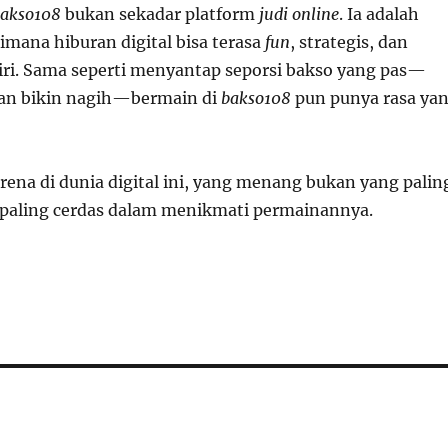
akso108
bukan sekadar platform
judi online
. Ia adalah
imana hiburan digital bisa terasa
fun
, strategis, dan
iri. Sama seperti menyantap seporsi bakso yang pas—
dan bikin nagih—bermain di
bakso108
pun punya rasa ya
arena di dunia digital ini, yang menang bukan yang palin
g paling cerdas dalam menikmati permainannya.