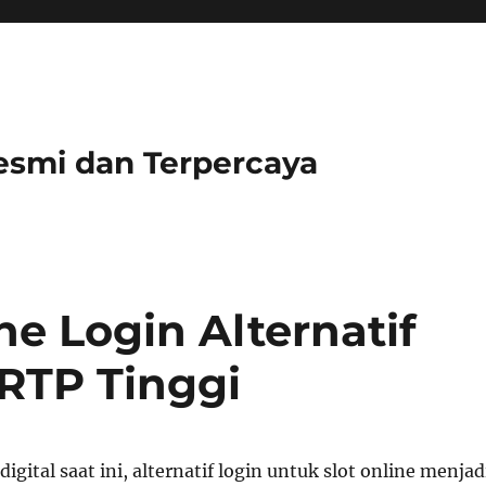
Resmi dan Terpercaya
ne Login Alternatif
RTP Tinggi
igital saat ini, alternatif login untuk slot online menjad