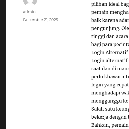
pilihan ideal b
Author
admin
pemain menghad
Posted
December 21, 2025
baik karena ada
on
pengunjung. Ole
tinggi dan acara
bagi para pecint
Login Alternati
Login alternati
saat dan di man
perlu khawatir 
login yang cepa
menghadapi wakt
mengganggu ke
Salah satu keun
bekerja dengan 
Bahkan, pemain 