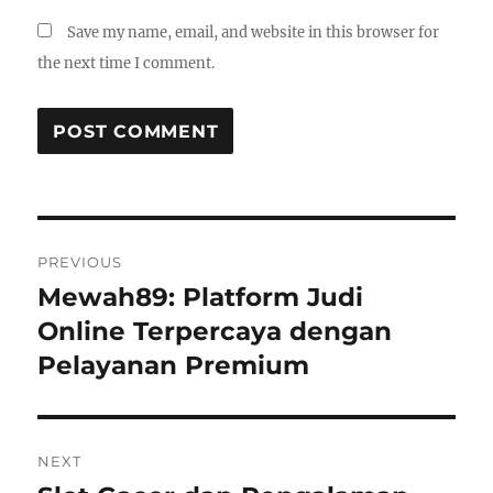
Save my name, email, and website in this browser for
the next time I comment.
Post
PREVIOUS
navigation
Mewah89: Platform Judi
Previous
post:
Online Terpercaya dengan
Pelayanan Premium
NEXT