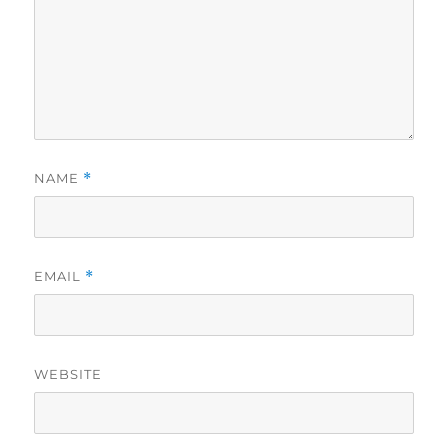
NAME
*
EMAIL
*
WEBSITE