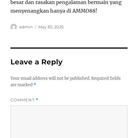
besar dan rasakan pengalaman bermain yang
menyenangkan hanya di AMMO88!
Author
Posted
admin
May 30, 2025
on
Leave a Reply
Your email address will not be published.
Required fields
are marked
*
COMMENT
*