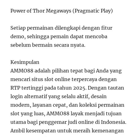
Power of Thor Megaways (Pragmatic Play)
Setiap permainan dilengkapi dengan fitur
demo, sehingga pemain dapat mencoba
sebelum bermain secara nyata.
Kesimpulan
AMMO88 adalah pilihan tepat bagi Anda yang
mencari situs slot online terpercaya dengan
RTP tertinggi pada tahun 2025. Dengan tautan
login alternatif yang selalu aktif, desain
modern, layanan cepat, dan koleksi permainan
slot yang luas, AMMO88 layak menjadi tujuan
utama bagi penggemar judi online di Indonesia.
Ambil kesempatan untuk meraih kemenangan