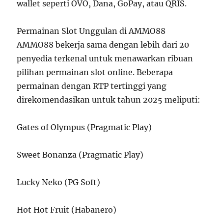
wallet seperti OVO, Dana, GoPay, atau QRIS.
Permainan Slot Unggulan di AMMO88
AMMO88 bekerja sama dengan lebih dari 20
penyedia terkenal untuk menawarkan ribuan
pilihan permainan slot online. Beberapa
permainan dengan RTP tertinggi yang
direkomendasikan untuk tahun 2025 meliputi:
Gates of Olympus (Pragmatic Play)
Sweet Bonanza (Pragmatic Play)
Lucky Neko (PG Soft)
Hot Hot Fruit (Habanero)