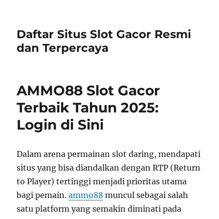
Daftar Situs Slot Gacor Resmi
dan Terpercaya
AMMO88 Slot Gacor
Terbaik Tahun 2025:
Login di Sini
Dalam arena permainan slot daring, mendapati
situs yang bisa diandalkan dengan RTP (Return
to Player) tertinggi menjadi prioritas utama
bagi pemain.
ammo88
muncul sebagai salah
satu platform yang semakin diminati pada