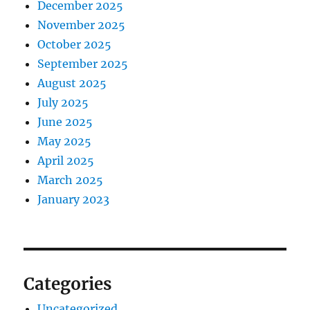
December 2025
November 2025
October 2025
September 2025
August 2025
July 2025
June 2025
May 2025
April 2025
March 2025
January 2023
Categories
Uncategorized