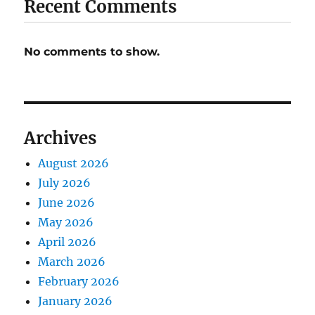
Recent Comments
No comments to show.
Archives
August 2026
July 2026
June 2026
May 2026
April 2026
March 2026
February 2026
January 2026