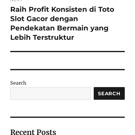
Raih Profit Konsisten di Toto
Next
post:
Slot Gacor dengan
Pendekatan Bermain yang
Lebih Terstruktur
Search
SEARCH
Recent Posts